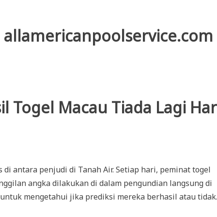
allamericanpoolservice.com
sil Togel Macau Tiada Lagi Har
i antara penjudi di Tanah Air. Setiap hari, peminat togel
gilan angka dilakukan di dalam pengundian langsung di
ntuk mengetahui jika prediksi mereka berhasil atau tidak