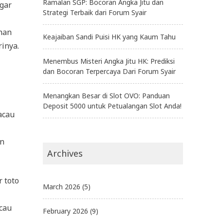
Ramalan SGP: Bocoran Angka Jitu dan
gar
Strategi Terbaik dari Forum Syair
han
Keajaiban Sandi Puisi HK yang Kaum Tahu
rinya.
Menembus Misteri Angka Jitu HK: Prediksi
dan Bocoran Terpercaya Dari Forum Syair
Menangkan Besar di Slot OVO: Panduan
Deposit 5000 untuk Petualangan Slot Anda!
acau
an
Archives
 toto
March 2026
(5)
cau
February 2026
(9)