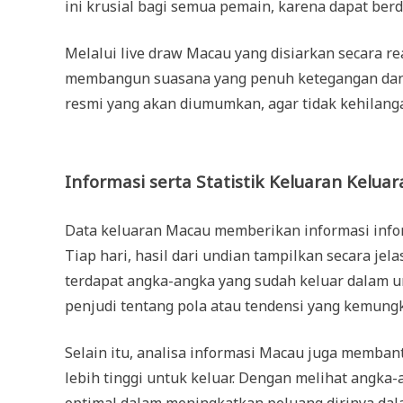
ini krusial bagi semua pemain, karena dapat ber
Melalui live draw Macau yang disiarkan secara re
membangun suasana yang penuh ketegangan dan a
resmi yang akan diumumkan, agar tidak kehilanga
Informasi serta Statistik Keluaran Keluar
Data keluaran Macau memberikan informasi infor
Tiap hari, hasil dari undian tampilkan secara jel
terdapat angka-angka yang sudah keluar dalam 
penjudi tentang pola atau tendensi yang kemung
Selain itu, analisa informasi Macau juga memba
lebih tinggi untuk keluar. Dengan melihat angka