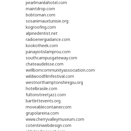
pearlmanilahotel.com
maintdrop.com
bobtoman.com
sosanimauxtunisie.org
kogroofing.com
alpinedentist.net
radioenergiadance.com
kookotheek.com
panayiotislamprou.com
southcampusgateway.com
chateaudelisse.com
wellborncommunityassociation.com
wildwoodfilmfestival.com
westnorthamptonshirejpu.org
hotelbrasile.com
fultonstreetjazz.com
bartlettevents.org
moveablecontainer.com
grupolareina.com
www.cherryvalleymuseum.com
cotentinwebdesign.com