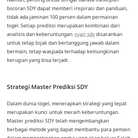
bocoran SDY dapat memberi inspirasi dan panduan,
tidak ada jaminan 100 persen dalam permainan
togel. Setiap prediksi merupakan kombinasi dari
analisis dan keberuntungan.
syair sdy
disarankan
untuk tetap bijak dan bertanggung jawab dalam
bermain, tetap waspada terhadap kemungkinan
kerugian yang bisa terjadi.
Strategi Master Prediksi SDY
Dalam dunia togel, menerapkan strategi yang tepat
merupakan kunci untuk meraih keberuntungan.
Master prediksi SDY telah mengembangkan
berbagai metode yang dapat membantu para pemain