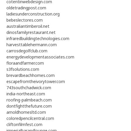
cotentinwebdesign.com
oldetradingpost.com
ladiesunderconstruction.org
bebeslectores.com
australiantimberoil.net
dinosfamilyrestaurant.net
infraredbuildingtechnologies.com
harvesttablehermann.com
carrosdegolfclub.com
energydevelopmentassociates.com
floraandfarmer.com
s3fsolutions.com
brevardbeachhomes.com
escapefromtheivorytower.com
743southchadwick.com
india-northeast.com
roofing-palmbeach.com
dontfightthefuture.com
arnoldhomesltd.com
coloredpencilcentral.com
cliftonfilmfest.com
imperialbarandlounge.com