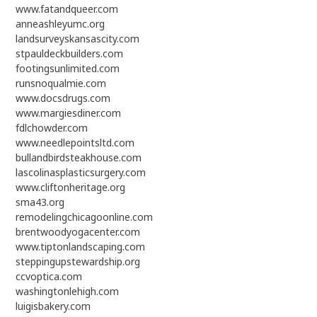
www.fatandqueer.com
anneashleyumc.org
landsurveyskansascity.com
stpauldeckbuilders.com
footingsunlimited.com
runsnoqualmie.com
www.docsdrugs.com
www.margiesdiner.com
fdlchowder.com
www.needlepointsltd.com
bullandbirdsteakhouse.com
lascolinasplasticsurgery.com
www.cliftonheritage.org
sma43.org
remodelingchicagoonline.com
brentwoodyogacenter.com
www.tiptonlandscaping.com
steppingupstewardship.org
ccvoptica.com
washingtonlehigh.com
luigisbakery.com