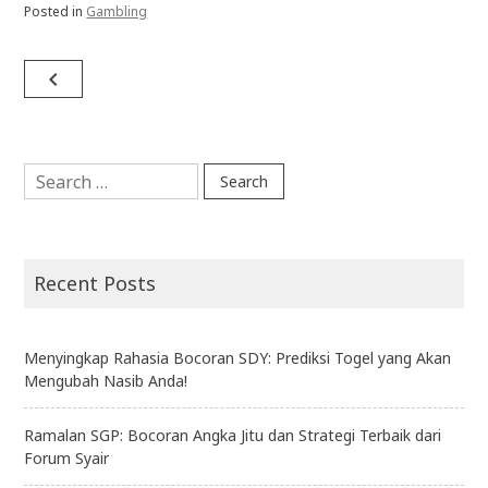
Posted in
Gambling
Post
navigate_before
navigation
Search
for:
Recent Posts
Menyingkap Rahasia Bocoran SDY: Prediksi Togel yang Akan
Mengubah Nasib Anda!
Ramalan SGP: Bocoran Angka Jitu dan Strategi Terbaik dari
Forum Syair