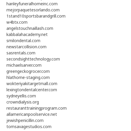
hanleyfuneralhomeinc.com
mejorpaquetesorlando.com
1stand10sportsbarandgrill.com
w4btx.com
angelstouchnaillash.com
kabbalahacademy.net
smilondental.com
newstarcollision.com
sasrentals.com
secondsighttechnology.com
michaelsarver.com
greengeckogrocer.com
hlathome-staging.com
wokteriyakitargetmall.com
lexingtondentalcenter.com
sydneyellis.com
crowndialysis.org
restauranttrainingprogram.com
allamericanpoolservice.net
jewishpenicillin.com
tomsavagestudios.com