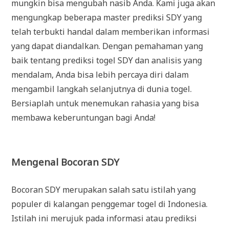
mungkin bisa mengubah nasib Anda. Kami juga akan
mengungkap beberapa master prediksi SDY yang
telah terbukti handal dalam memberikan informasi
yang dapat diandalkan. Dengan pemahaman yang
baik tentang prediksi togel SDY dan analisis yang
mendalam, Anda bisa lebih percaya diri dalam
mengambil langkah selanjutnya di dunia togel.
Bersiaplah untuk menemukan rahasia yang bisa
membawa keberuntungan bagi Anda!
Mengenal Bocoran SDY
Bocoran SDY merupakan salah satu istilah yang
populer di kalangan penggemar togel di Indonesia.
Istilah ini merujuk pada informasi atau prediksi