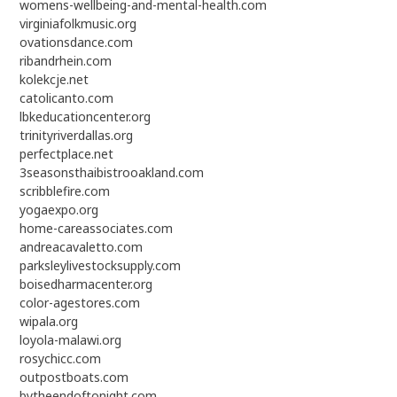
womens-wellbeing-and-mental-health.com
virginiafolkmusic.org
ovationsdance.com
ribandrhein.com
kolekcje.net
catolicanto.com
lbkeducationcenter.org
trinityriverdallas.org
perfectplace.net
3seasonsthaibistrooakland.com
scribblefire.com
yogaexpo.org
home-careassociates.com
andreacavaletto.com
parksleylivestocksupply.com
boisedharmacenter.org
color-agestores.com
wipala.org
loyola-malawi.org
rosychicc.com
outpostboats.com
bytheendoftonight.com