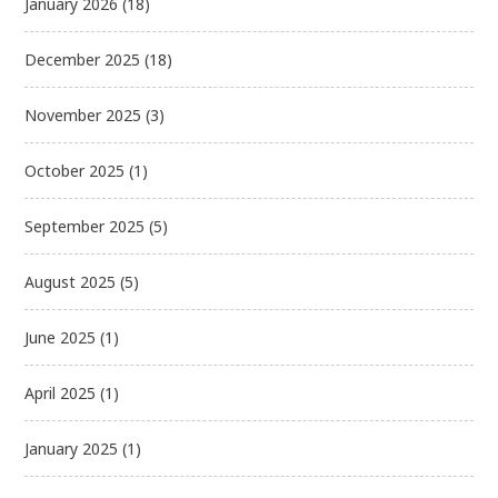
January 2026
(18)
December 2025
(18)
November 2025
(3)
October 2025
(1)
September 2025
(5)
August 2025
(5)
June 2025
(1)
April 2025
(1)
January 2025
(1)