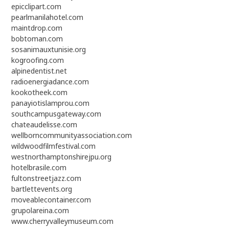
epicclipart.com
pearlmanilahotel.com
maintdrop.com
bobtoman.com
sosanimauxtunisie.org
kogroofing.com
alpinedentist.net
radioenergiadance.com
kookotheek.com
panayiotislamprou.com
southcampusgateway.com
chateaudelisse.com
wellborncommunityassociation.com
wildwoodfilmfestival.com
westnorthamptonshirejpu.org
hotelbrasile.com
fultonstreetjazz.com
bartlettevents.org
moveablecontainer.com
grupolareina.com
www.cherryvalleymuseum.com